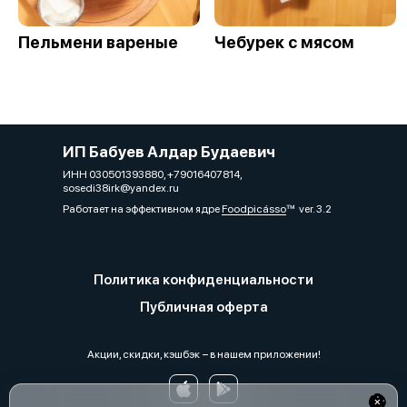
Пельмени вареные
Чебурек с мясом
ИП Бабуев Алдар Будаевич
ИНН 030501393880, +79016407814,
sosedi38irk@yandex.ru
Работает на эффективном ядре
Foodpicásso
ver. 3.2
Политика конфиденциальности
Публичная оферта
Акции, скидки, кэшбэк − в нашем приложении!