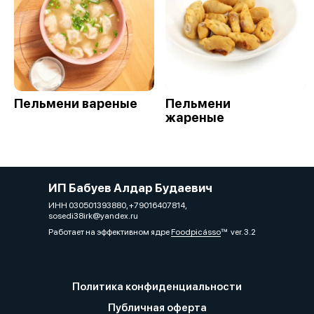
Пельмени вареные
Пельмени
жареные
ИП Бабуев Алдар Будаевич
ИНН 030501393880, +79016407814,
sosedi38irk@yandex.ru
Работает на эффективном ядре
Foodpicásso
ver. 3.2
Политика конфиденциальности
Публичная оферта