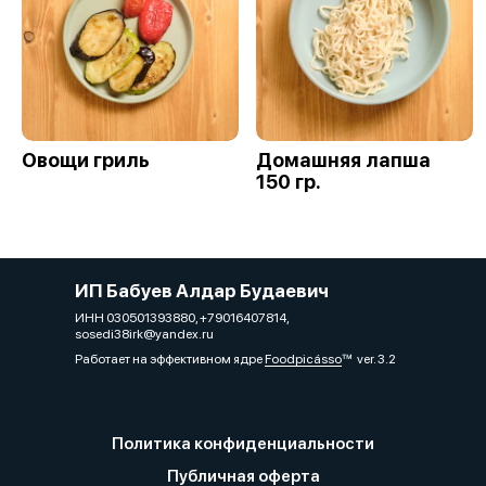
Овощи гриль
Домашняя лапша
150 гр.
ИП Бабуев Алдар Будаевич
ИНН 030501393880, +79016407814,
sosedi38irk@yandex.ru
Работает на эффективном ядре
Foodpicásso
ver. 3.2
Политика конфиденциальности
Публичная оферта