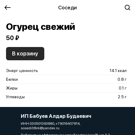
Соседи
Огурец свежий
50 ₽
В корзину
Энерг. ценность
14.1 ккал
Белки
0.8 г
Жиры
0.1 г
Углеводы
2.5 г
ИП Бабуев Алдар Будаевич
ИНН 030501393880, +79016407814,
sosedi38irk@yandex.ru